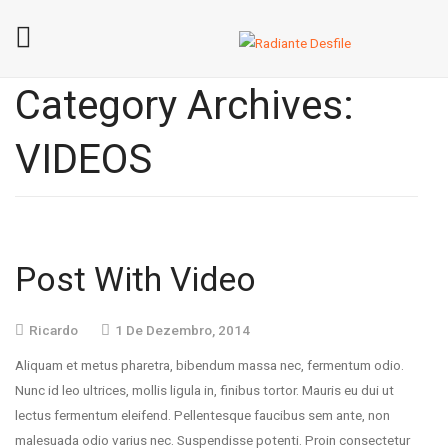
Home
Category Archives:
Sobre A Radiante Desfile
VIDEOS
Contactos
Post With Video
Ricardo
1 De Dezembro, 2014
Aliquam et metus pharetra, bibendum massa nec, fermentum odio.
Nunc id leo ultrices, mollis ligula in, finibus tortor. Mauris eu dui ut
lectus fermentum eleifend. Pellentesque faucibus sem ante, non
malesuada odio varius nec. Suspendisse potenti. Proin consectetur