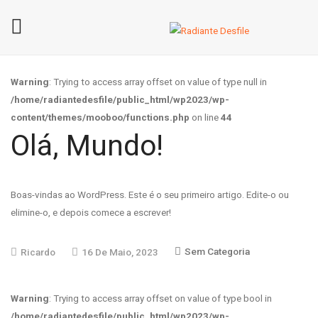
Home
Warning
: Trying to access array offset on value of type null in
Sobre A Radiante Desfile
/home/radiantedesfile/public_html/wp2023/wp-
Contactos
content/themes/mooboo/functions.php
on line
44
Olá, Mundo!
Boas-vindas ao WordPress. Este é o seu primeiro artigo. Edite-o ou
elimine-o, e depois comece a escrever!
Sem Categoria
Ricardo
16 De Maio, 2023
Warning
: Trying to access array offset on value of type bool in
/home/radiantedesfile/public_html/wp2023/wp-